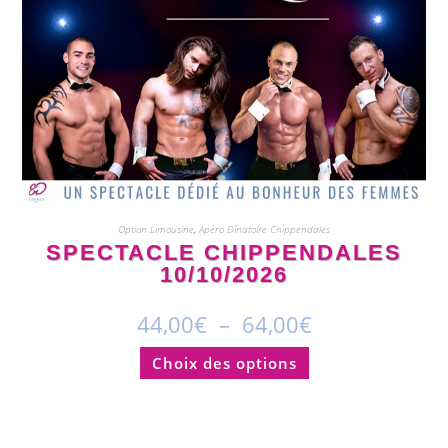
Option Limousine
,
Apéro Dînatoire Chippendales
SPECTACLE CHIPPENDALES
10/10/2026
44,00
€
–
64,00
€
Choix des options