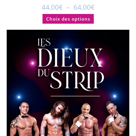
44,00
€
–
64,00
€
Choix des options