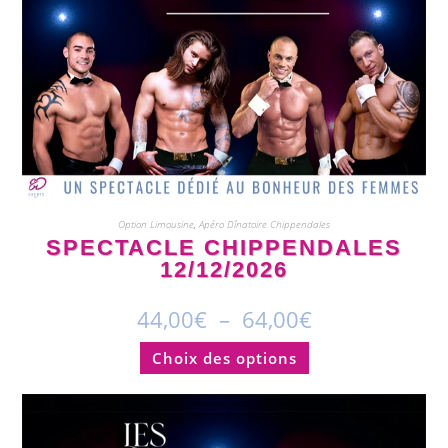
Option Limousine
,
Apéro Dînatoire Chippendales
SPECTACLE CHIPPENDALES
12/12/2026
44,00
€
–
64,00
€
Choix des options