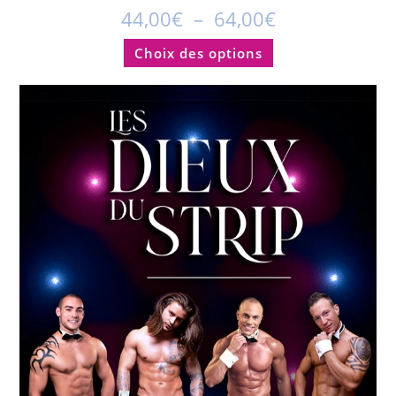
44,00
€
–
64,00
€
Choix des options