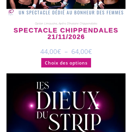
Option Limousine
,
Apéro Dînatoire Chippendales
SPECTACLE CHIPPENDALES
21/11/2026
44,00
€
–
64,00
€
Choix des options