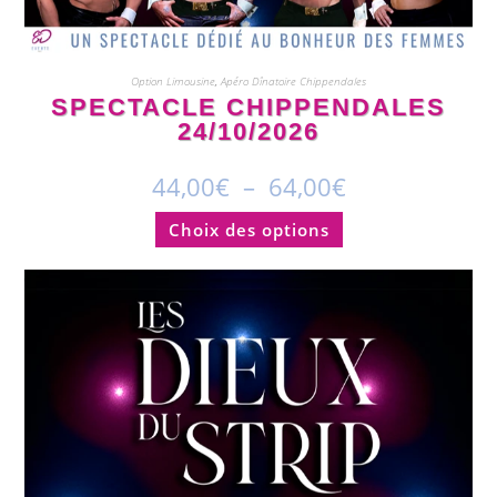
Option Limousine
,
Apéro Dînatoire Chippendales
SPECTACLE CHIPPENDALES
24/10/2026
44,00
€
–
64,00
€
Choix des options