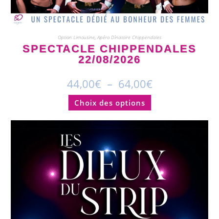
Option Limousine
,
Apéro Dînatoire Chippendales
SPECTACLE CHIPPENDALES
22/08/2026
44,00
€
–
64,00
€
Choix des options