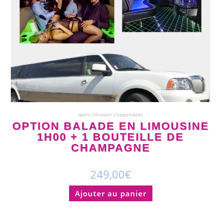
Apéro Dînatoire Chippendales
OPTION BALADE EN LIMOUSINE
1H00 + 1 BOUTEILLE DE
CHAMPAGNE
249,00
€
Ajouter au panier