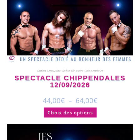
Option Limousine
,
Apéro Dînatoire Chippendales
SPECTACLE CHIPPENDALES
12/09/2026
44,00
€
–
64,00
€
Choix des options