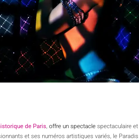
istorique de Paris
,
offre un spectacle
spectaculaire e
onnants et ses numéros artistiques variés, le Paradi