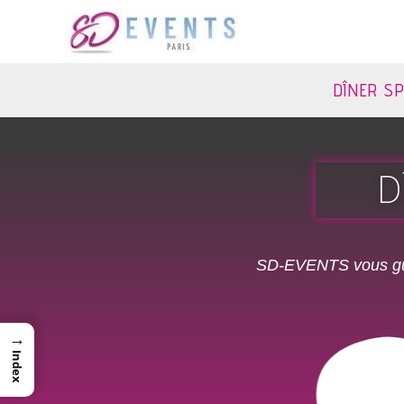
DÎNER S
D
SD-EVENTS
vous gu
→
Index