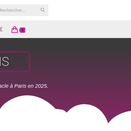
Rechercher…
E
0
IS
acle à Paris en 2025
.