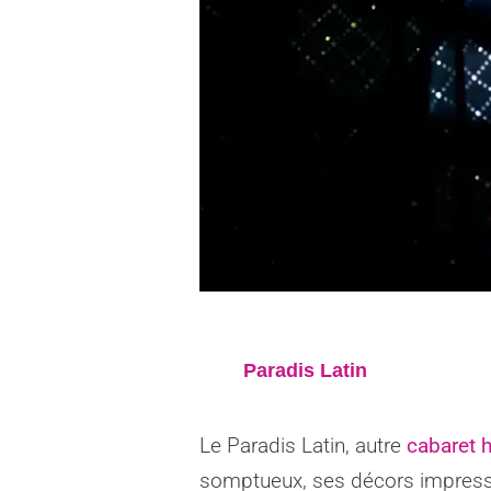
Paradis Latin
Le Paradis Latin, autre
cabaret h
somptueux, ses décors impressi